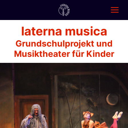
Zum
Inhalt
springen
Main
Menu
laterna musica
Grundschulprojekt
und
Musiktheater für Kinder