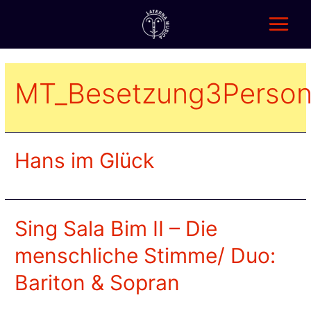
Zum
Inhalt
springen
Main
Menu
MT_Besetzung3Perso
Hans im Glück
Sing Sala Bim II – Die
menschliche Stimme/ Duo:
Bariton & Sopran